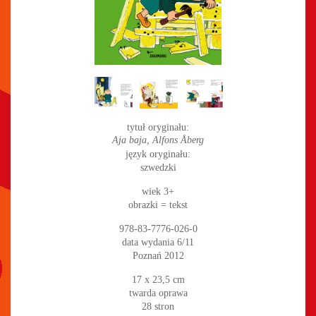
tytuł oryginału:
Aja baja, Alfons Åberg
język oryginału:
szwedzki
wiek 3+
obrazki = tekst
978-83-7776-026-0
data wydania 6/11
Poznań 2012
17 x 23,5 cm
twarda oprawa
28 stron