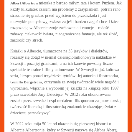
Albert Albertson
mieszka z bardzo miłym tatą i kotem Puzlem. Jak
każdy kilkulatek czasem ma problemy z zasypianiem, potrafi rano
strasznie się grzebać przed wyjściem do przedszkola i jest
niezwykle pomysłowy, zwłaszcza jeśli bardzo czegoś chce. Dzieci
rozpoznają w Albercie swoje zachowania i emocje – radość
zabawy, ciekawość świata, nieograniczoną fantazję, ale też złość,
zazdrość czy strach.
Książki o Albercie, tłumaczone na 35 języków i dialektów,
rozeszły się dotąd w niemal dziesięciomilionowym nakładzie w
Szwecji i poza jej granicami, a na ich kanwie powstały liczne
spektakle teatralne i filmy animowane. W Szwecji to już kultowa
seria, licząca ponad trzydzieści tytułów. Jej autorka i ilustratorka,
Gunilla Bergström
, otrzymała za swoją twórczość wiele nagród i
wyróżnień, włącznie z wyborem jej książki na książkę roku 1997
przez szwedzkie Jury Dziecięce. W 2012 roku uhonorowana
została przez szwedzki rząd medalem Illis quorum za „nowatorską
twórczość literacką i ilustratorską znakomicie ukazującą świat z
dziecięcej perspektywy”.
W 2022 roku mija 50 lat od ukazania się pierwszej historii o
Albercie Albertsonie, który w Szwecji nazywa się Alfons Åberg.