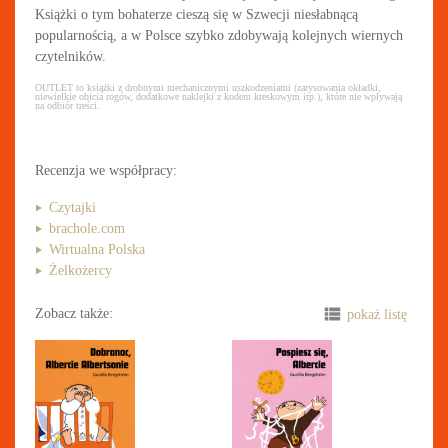
Książki o tym bohaterze cieszą się w Szwecji niesłabnącą
popularnością, a w Polsce szybko zdobywają kolejnych wiernych
czytelników.
OUTLET to książki z drobnymi mechanicznymi uszkodzeniami (zarysowania okładki,
niewielkie obicia rogów, dodatkowe naklejki z kodem kreskowym itp.), które nie wpływają
na odbiór treści.
Recenzja we współpracy:
Czytajki
brachole.com
Wirtualna Polska
Żelkożercy
Zobacz także:
pokaż listę