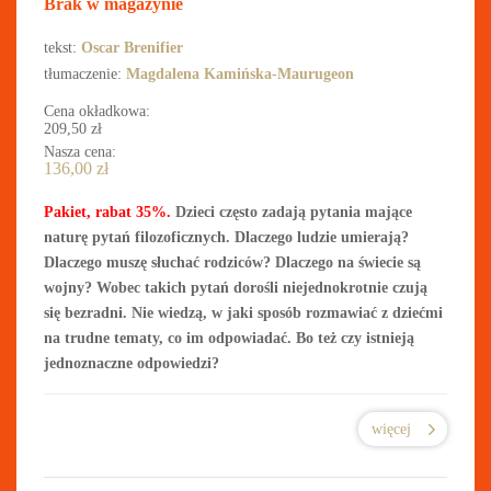
Brak w magazynie
tekst:
Oscar Brenifier
tłumaczenie:
Magdalena Kamińska-Maurugeon
Cena okładkowa:
209,50
zł
Nasza cena:
136,00
zł
Pakiet, rabat 35%.
Dzieci często zadają pytania mające
naturę pytań filozoficznych. Dlaczego ludzie umierają?
Dlaczego muszę słuchać rodziców? Dlaczego na świecie są
wojny? Wobec takich pytań dorośli niejednokrotnie czują
się bezradni. Nie wiedzą, w jaki sposób rozmawiać z dziećmi
na trudne tematy, co im odpowiadać. Bo też czy istnieją
jednoznaczne odpowiedzi?
więcej