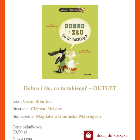
Dobro i zło, co to takiego? – OUTLET
tekst:
Oscar Brenifier
ilustracje:
Clément Devaux
tłumaczenie:
Magdalena Kamińska-Maurugeon
Cena okładkowa:
39,90
zł
dodaj do koszyka
Nasza cena: