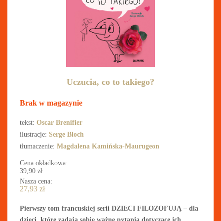
Uczucia, co to takiego?
Brak w magazynie
tekst:
Oscar Brenifier
ilustracje:
Serge Bloch
tłumaczenie:
Magdalena Kamińska-Maurugeon
Cena okładkowa:
39,90
zł
Nasza cena:
27,93
zł
Pierwszy tom francuskiej serii DZIECI FILOZOFUJĄ – dla
dzieci, które zadają sobie ważne pytania dotyczące ich