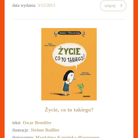
data wydania:
3/12/2013
więcej
Życie, co to takiego?
tekst:
Oscar Brenifier
ilustracje:
Jérôme Ruillier
tłumaczenie:
Magdalena Kamińska-Maurugeon