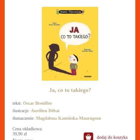
Ja, co to takiego?
tekst:
Oscar Brenifier
ilustracje:
Aurélien Débat
tłumaczenie:
Magdalena Kamińska-Maurugeon
Cena okładkowa:
39,90
zł
dodaj do koszyka